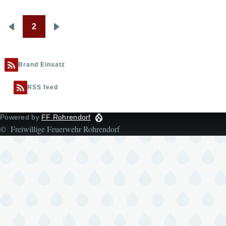
2
Seitennummerierung
Vorherige
Nächste
Seite
Seite
Brand Einsatz
RSS feed
Powered by
FF Rohrendorf
© Freiwillige Feuerwehr Rohrendorf