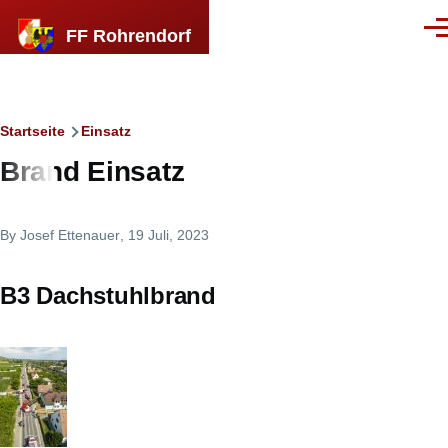
Direkt zum Inhalt
FF Rohrendorf
Men
Breadcrumb
Startseite
Einsatz
Brand Einsatz
By
Josef Ettenauer
, 19 Juli, 2023
B3 Dachstuhlbrand