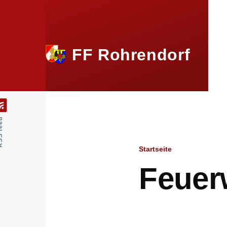
Direkt zum Inhalt
FF Rohrendorf
feed
Startseite
Breadcru
Feuer