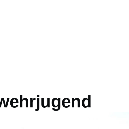
mb
wehrjugend